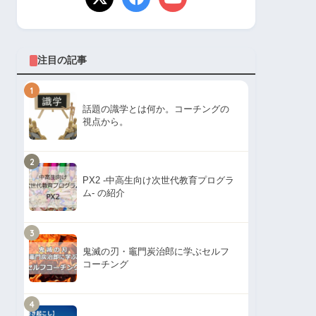
注目の記事
1
話題の識学とは何か。コーチングの
視点から。
2
PX2 -中高生向け次世代教育プログラ
ム- の紹介
3
鬼滅の刃・竈門炭治郎に学ぶセルフ
コーチング
4