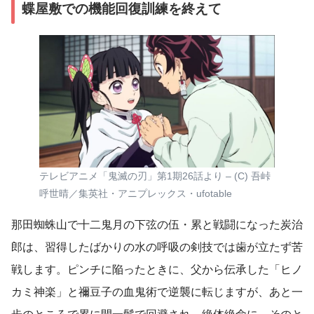
蝶屋敷での機能回復訓練を終えて
テレビアニメ「鬼滅の刃」第1期26話より – (C) 吾峠
呼世晴／集英社・アニプレックス・ufotable
那田蜘蛛山で十二鬼月の下弦の伍・累と戦闘になった炭治
郎は、習得したばかりの水の呼吸の剣技では歯が立たず苦
戦します。ピンチに陥ったときに、父から伝承した「ヒノ
カミ神楽」と禰豆子の血鬼術で逆襲に転じますが、あと一