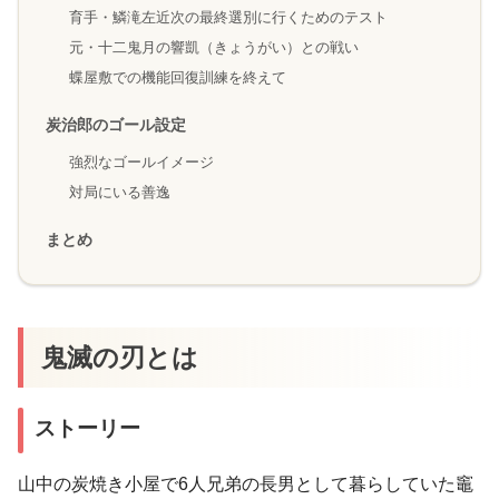
育手・鱗滝左近次の最終選別に行くためのテスト
元・十二鬼月の響凱（きょうがい）との戦い
蝶屋敷での機能回復訓練を終えて
炭治郎のゴール設定
強烈なゴールイメージ
対局にいる善逸
まとめ
鬼滅の刃とは
ストーリー
山中の炭焼き小屋で6人兄弟の長男として暮らしていた竈