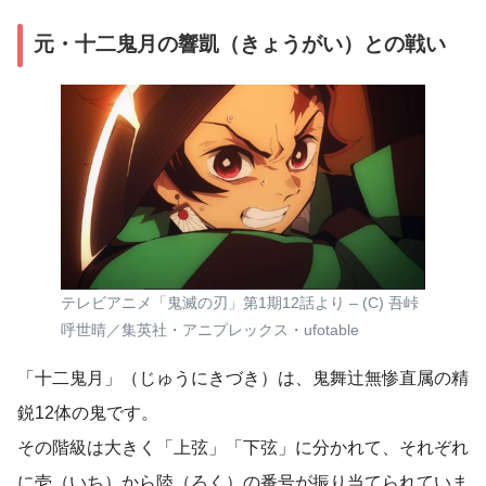
元・十二鬼月の響凱（きょうがい）との戦い
テレビアニメ「鬼滅の刃」第1期12話より – (C) 吾峠
呼世晴／集英社・アニプレックス・ufotable
「十二鬼月」（じゅうにきづき）は、鬼舞辻無惨直属の精
鋭12体の鬼です。
その階級は大きく「上弦」「下弦」に分かれて、それぞれ
に壱（いち）から陸（ろく）の番号が振り当てられていま