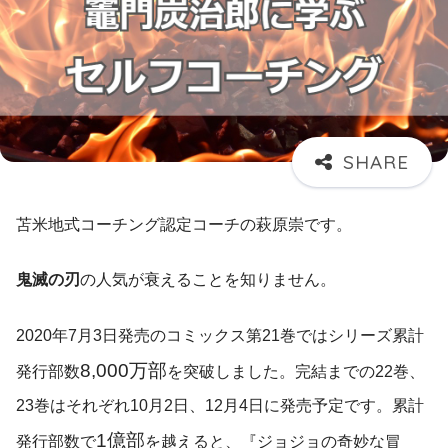
苫米地式コーチング認定コーチの萩原崇です。
鬼滅の刃
の人気が衰えることを知りません。
2020年7月3日発売のコミックス第21巻ではシリーズ累計
8,000万部
発行部数
を突破しました。完結までの22巻、
23巻はそれぞれ10月2日、12月4日に発売予定です。累計
1億部
発行部数で
を越えると、『ジョジョの奇妙な冒