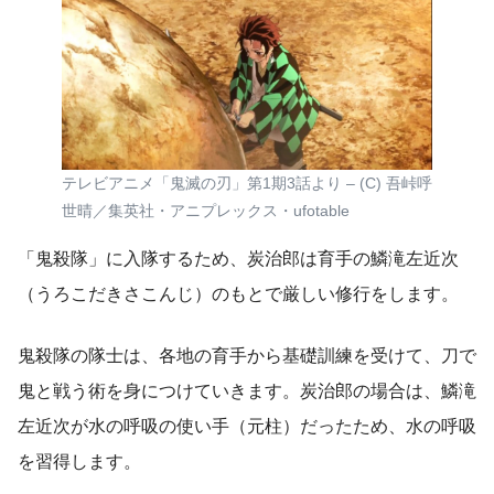
テレビアニメ「鬼滅の刃」第1期3話より – (C) 吾峠呼
世晴／集英社・アニプレックス・ufotable
「鬼殺隊」に入隊するため、炭治郎は育手の鱗滝左近次
（うろこだきさこんじ）のもとで厳しい修行をします。
鬼殺隊の隊士は、各地の育手から基礎訓練を受けて、刀で
鬼と戦う術を身につけていきます。炭治郎の場合は、鱗滝
左近次が水の呼吸の使い手（元柱）だったため、水の呼吸
を習得します。