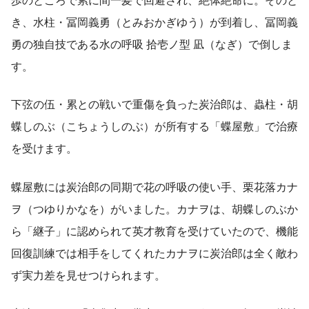
歩のところで累に間一髪で回避され、絶体絶命に。そのと
き、水柱・冨岡義勇（とみおかぎゆう）が到着し、冨岡義
勇の独自技である水の呼吸 拾壱ノ型 凪（なぎ）で倒しま
す。
下弦の伍・累との戦いで重傷を負った炭治郎は、蟲柱・胡
蝶しのぶ（こちょうしのぶ）が所有する「蝶屋敷」で治療
を受けます。
蝶屋敷には炭治郎の同期で花の呼吸の使い手、栗花落カナ
ヲ（つゆりかなを）がいました。カナヲは、胡蝶しのぶか
ら「継子」に認められて英才教育を受けていたので、機能
回復訓練では相手をしてくれたカナヲに炭治郎は全く敵わ
ず実力差を見せつけられます。