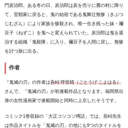
門炭治郎。ある冬の日、炭治郎は炭を売りに麓の村に降り
て、翌朝家に戻ると、鬼の始祖である鬼舞辻無惨（きぶつ
じむざん）により家族を惨殺され、唯一生き残った妹・禰
豆子（ねずこ）を鬼へと変えられていた。炭治郎は鬼を退
治する組織「鬼殺隊」に入り、禰豆子を人間に戻し、無惨
を討つ旅に出る。
作者
『鬼滅の刃』の作者は
吾峠 呼世晴（ごとうげ こよはる）
さんで、『鬼滅の刃』が初連載作品となります。福岡県出
身の女性漫画家で連載開始と同時に上京したそうです。
コミック1巻収録の「大正コソコソ噂話」では、吾峠先生
は作品タイトルを「鬼滅の刃」の他にも9つのタイトルを