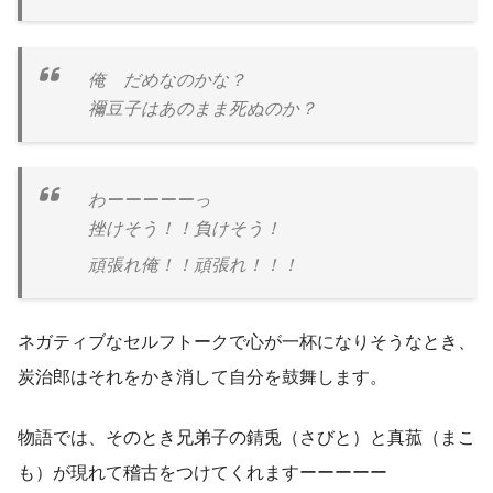
俺 だめなのかな？
禰豆子はあのまま死ぬのか？
わーーーーーっ
挫けそう！！負けそう！
頑張れ俺！！頑張れ！！！
ネガティブなセルフトークで心が一杯になりそうなとき、
炭治郎はそれをかき消して自分を鼓舞します。
物語では、そのとき兄弟子の錆兎（さびと）と真菰（まこ
も）が現れて稽古をつけてくれますーーーーー