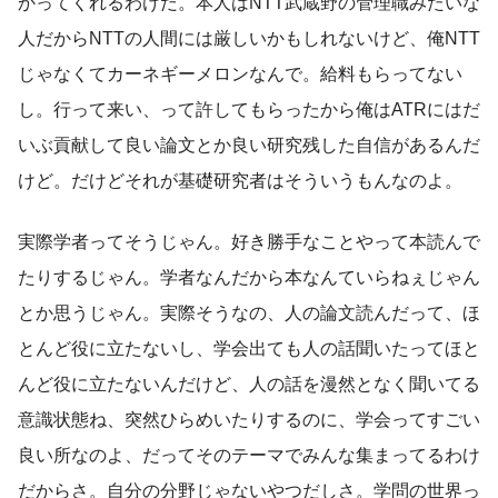
かってくれるわけだ。本人はNTT武蔵野の管理職みたいな
人だからNTTの人間には厳しいかもしれないけど、俺NTT
じゃなくてカーネギーメロンなんで。給料もらってない
し。行って来い、って許してもらったから俺はATRにはだ
いぶ貢献して良い論文とか良い研究残した自信があるんだ
けど。だけどそれが基礎研究者はそういうもんなのよ。
実際学者ってそうじゃん。好き勝手なことやって本読んで
たりするじゃん。学者なんだから本なんていらねぇじゃん
とか思うじゃん。実際そうなの、人の論文読んだって、ほ
とんど役に立たないし、学会出ても人の話聞いたってほと
んど役に立たないんだけど、人の話を漫然となく聞いてる
意識状態ね、突然ひらめいたりするのに、学会ってすごい
良い所なのよ、だってそのテーマでみんな集まってるわけ
だからさ。自分の分野じゃないやつだしさ。学問の世界っ