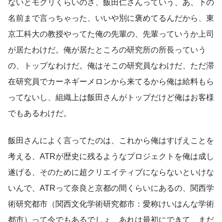
ないとモグリくらいのさ、飯田仁さんっていう、あ、下の
名前まで言っちゃった、いいや別に褒めてるんだから、東
京工科大の教授やってた俺の先輩の、先輩っていうか上司
が居たわけだ。俺が居たところの研究所の所長っていう
の、トップなわけだ。俺はそこの研究員なわけだ、ただ滞
在研究員でカーネギーメロンから来てるから俺は給料もら
ってないし、組織上は飯田さんがトップだけど俺はお客様
でもあるわけだ。
飯田さんによく言ってたのは、これから俺はすげえことを
考える、ATRが歴史に残るようなプロジェクトを俺は成し
遂げる、そのために超クリエイティブにならないといけな
いんで、ATRって奈良と京都の間くらいにあるの、関西学
術研究都市（関西文化学術研究都市：愛称けいはんな学術
都市）って今でもあるでしょ、あれは最初にできて、まだ