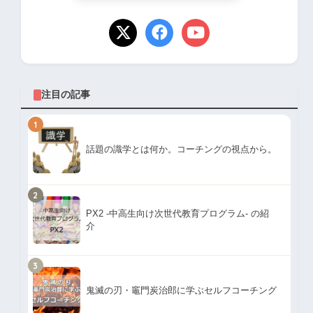
注目の記事
1
話題の識学とは何か。コーチングの視点から。
2
PX2 -中高生向け次世代教育プログラム- の紹
介
3
鬼滅の刃・竈門炭治郎に学ぶセルフコーチング