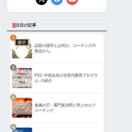
注目の記事
1
話題の識学とは何か。コーチングの
視点から。
2
PX2 -中高生向け次世代教育プログラ
ム- の紹介
3
鬼滅の刃・竈門炭治郎に学ぶセルフ
コーチング
4