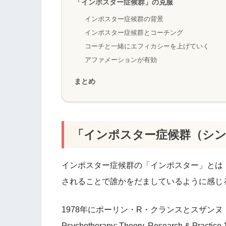
「インポスター症候群」の克服
インポスター症候群の背景
インポスター症候群とコーチング
コーチと一緒にエフィカシーを上げていく
アファメーションが有効
まとめ
「インポスター症候群（シ
インポスター症候群の「インポスター」とは〝i
されることで誰かをだましているように感じ
1978年にポーリン・R・クランスとスザン
Psychotherapy: Theory, Research & Practice 