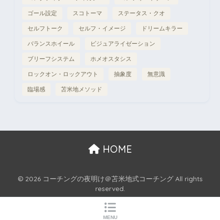
ゴール設定
スコトーマ
ステータス・クオ
セルフトーク
セルフ・イメージ
ドリームキラー
バランスホイール
ビジュアライゼーション
ブリーフシステム
ホメオスタシス
ロックオン・ロックアウト
抽象度
無意識
臨場感
苫米地メソッド
HOME
© 2026 コーチングの夜明け＠苫米地式コーチング All rights
reserved.
MENU