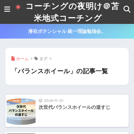
コーチングの夜明け＠苫
米地式コーチング
潜在ポテンシャル 統一理論勉強会。
ホーム
タグ
「バランスホイール」の記事一覧
2024-11-01
次世代バランスホイールの道すじ