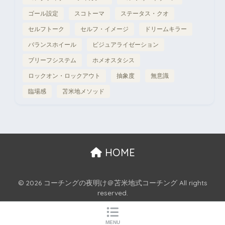
ゴール設定
スコトーマ
ステータス・クオ
セルフトーク
セルフ・イメージ
ドリームキラー
バランスホイール
ビジュアライゼーション
ブリーフシステム
ホメオスタシス
ロックオン・ロックアウト
抽象度
無意識
臨場感
苫米地メソッド
HOME
© 2026 コーチングの夜明け＠苫米地式コーチング All rights
reserved.
MENU