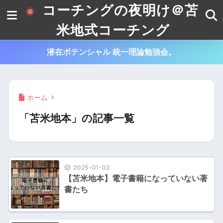
コーチングの夜明け＠苫
米地式コーチング
潜在ポテンシャル 統一理論勉強会。
ホーム
「苫米地本」の記事一覧
2025-01-02
【苫米地本】電子書籍になっていない著
書たち