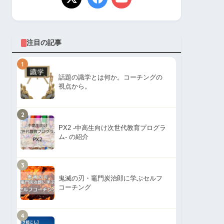
注目の記事
1
話題の識学とは何か。コーチングの
視点から。
2
PX2 -中高生向け次世代教育プログラ
ム- の紹介
3
鬼滅の刃・竈門炭治郎に学ぶセルフ
コーチング
4