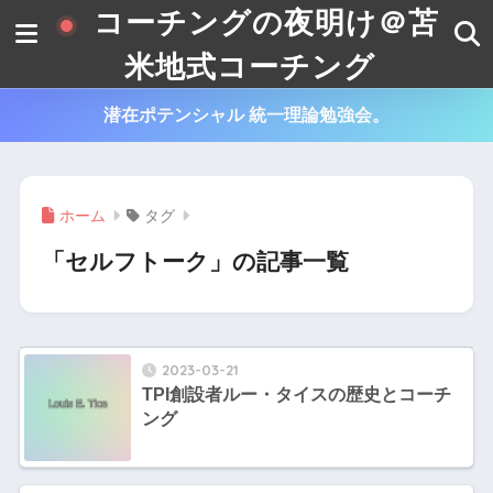
コーチングの夜明け＠苫
米地式コーチング
潜在ポテンシャル 統一理論勉強会。
ホーム
タグ
「セルフトーク」の記事一覧
2023-03-21
TPI創設者ルー・タイスの歴史とコーチ
ング