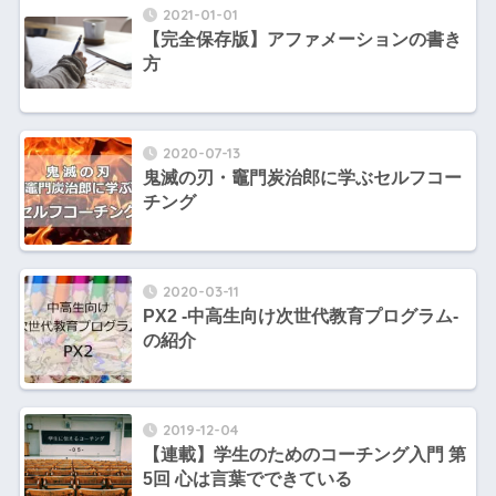
2021-01-01
【完全保存版】アファメーションの書き
方
2020-07-13
鬼滅の刃・竈門炭治郎に学ぶセルフコー
チング
2020-03-11
PX2 -中高生向け次世代教育プログラム-
の紹介
2019-12-04
【連載】学生のためのコーチング入門 第
5回 心は言葉でできている