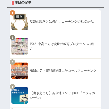
注目の記事
1
話題の識学とは何か。コーチングの視点から。
2
PX2 -中高生向け次世代教育プログラム- の紹
介
3
鬼滅の刃・竈門炭治郎に学ぶセルフコーチング
4
【書き起こし】苫米地メソッド003「エフィカ
シー①」