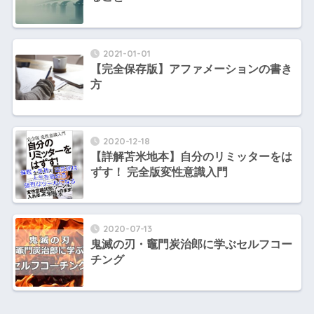
2021-01-01
【完全保存版】アファメーションの書き
方
2020-12-18
【詳解苫米地本】自分のリミッターをは
ずす！ 完全版変性意識入門
2020-07-13
鬼滅の刃・竈門炭治郎に学ぶセルフコー
チング