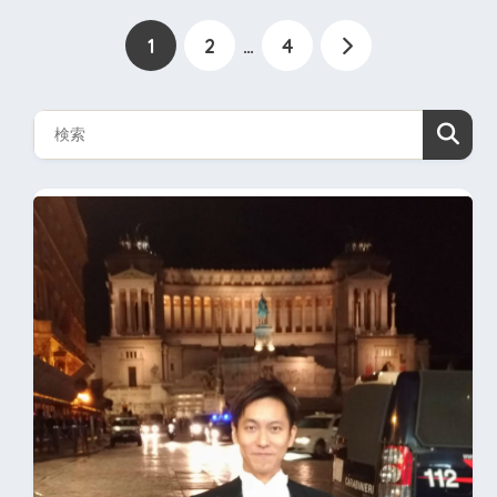
1
2
…
4