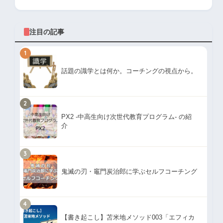
注目の記事
1
話題の識学とは何か。コーチングの視点から。
2
PX2 -中高生向け次世代教育プログラム- の紹
介
3
鬼滅の刃・竈門炭治郎に学ぶセルフコーチング
4
【書き起こし】苫米地メソッド003「エフィカ