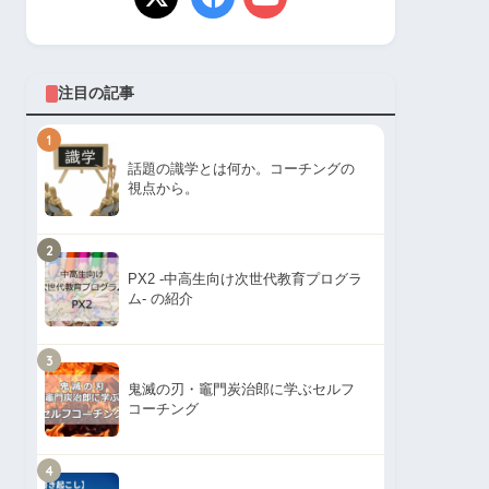
注目の記事
1
話題の識学とは何か。コーチングの
視点から。
2
PX2 -中高生向け次世代教育プログラ
ム- の紹介
3
鬼滅の刃・竈門炭治郎に学ぶセルフ
コーチング
4